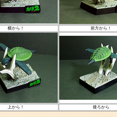
横から！
前方から！
上から！
後ろから