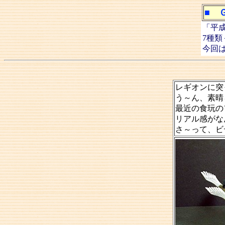
■ 
「平
7種
今回
レギオンに突
う～ん、素晴
最近の食玩の
リアル感がな
さ～って、ビ