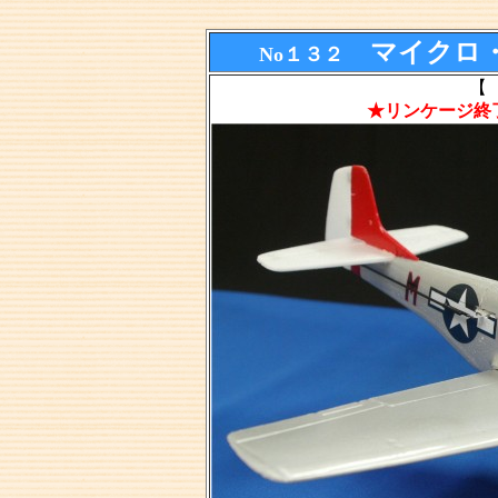
マイクロ・
No１３２
【 
★リンケージ終