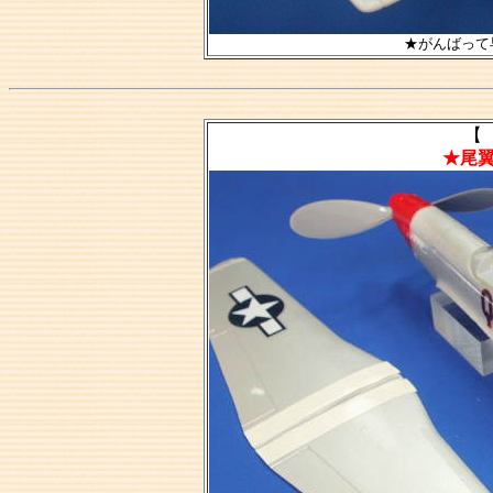
★がんばって
【 
★尾