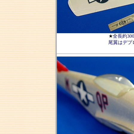
★
全長約30
尾翼はデプ