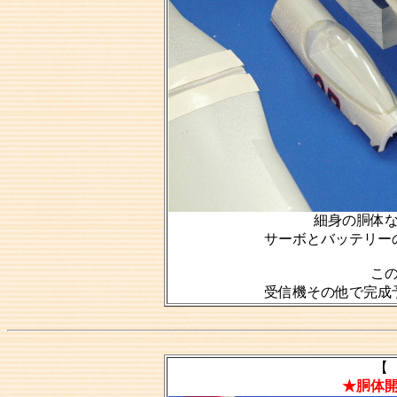
細身の胴体
サーボとバッテリー
こ
受信機その他で完成
【 
★胴体