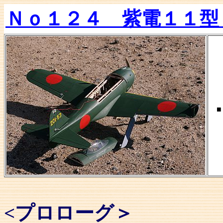
Ｎｏ１２４ 紫電１１
■
<プロローグ＞