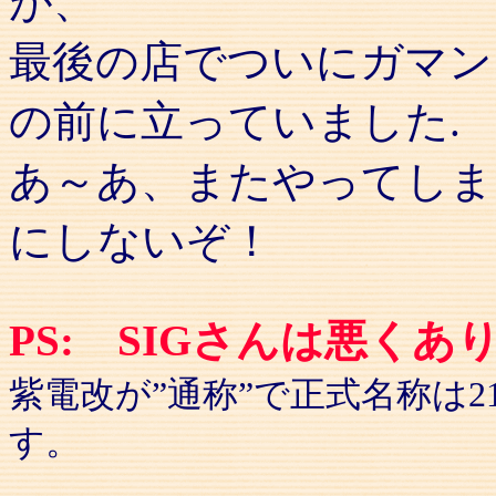
が、
最後の店でついにガマン
の前に立っていました.
あ～あ、またやってしま
にしないぞ！
PS: SIGさんは悪くあ
紫電改が”通称”で正式名称は
す。