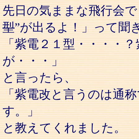
先日の気ままな飛行会で
型
”が出るよ！」って聞
「紫電２１型・・・・？
が・・・」
と言ったら、
「紫電改と言うのは通称
す。」
と教えてくれました。