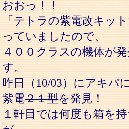
おおっ！！
「テトラの紫電改キット
っていましたので、
４００クラスの機体が発
す。
昨日（10/03）にアキ
紫電
２１型
を発見！
１軒目では何度も箱を持