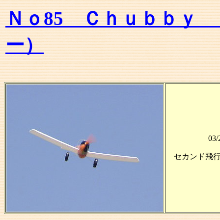
Ｎｏ85
Ｃｈｕｂｂｙ 
ー）
03/
セカンド飛行