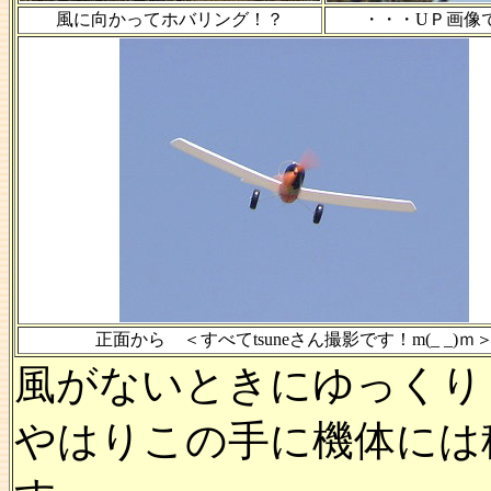
風に向かってホバリング！？
・・・UＰ画像
正面から ＜すべてtsuneさん撮影です！m(_ _)ｍ
風がないときにゆっくり
やはりこの手に機体には