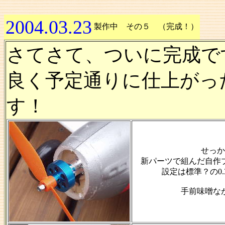
2004.03.23
製作中 その５ （完成！）
さてさて、ついに完成で
良く予定通りに仕上がっ
す！
せっか
新パーツで組んだ自作ブ
設定は標準？の0
手前味噌な