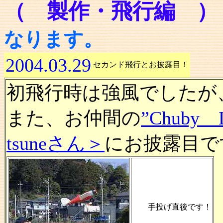
（ 製作・飛行編 
なります。
2004.03.29
セカンド飛行とお披露目！
初飛行時は強風でしたが
また、お仲間の
”Chub
tsuneさん＞
にお披露目で
手投げ直後です！