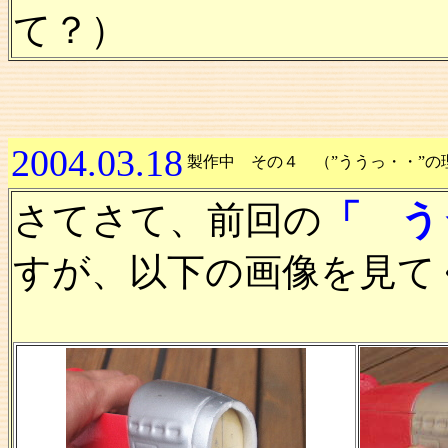
て？）
2004.03.18
製作中 その４ （”ううっ・・”の
「 う
さてさて、前回の
すが、以下の画像を見て