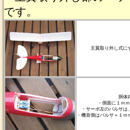
です。
主翼取り外し式に
胴体
・側面に１ｍｍ
・サーボ左のバルサは
・機首側はバルサ＋１ｍ