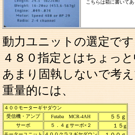
こちらは箱に書いてあ
動力ユニットの選定です
４８０指定とはちょっと
あまり固執しないで考え
重量的には、
４００モーターギヤダウン
受信機・アンプ
５５ｇ
Futaba MCR-4AH
サーボ
５．４ｇサーボ×２
１５
g
モーターユニット
４００クラスギヤダウン
１００ｇ