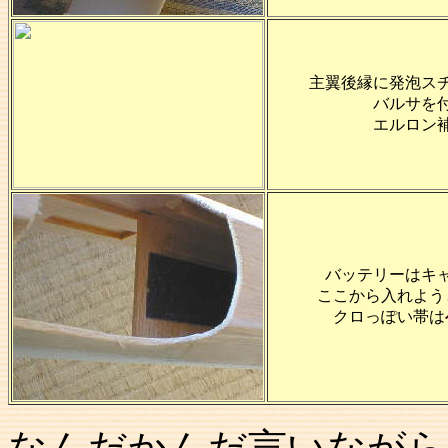
主翼後縁に発泡ス
バルサを
エルロン
バッテリーはキ
ここから入れよう
クロっぽい帯は
なんだかんだ言いながら