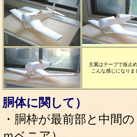
主翼はテープで仮止
こんな感じになりま
胴体に関して）
・胴枠が最前部と中間の
ｍベニア）