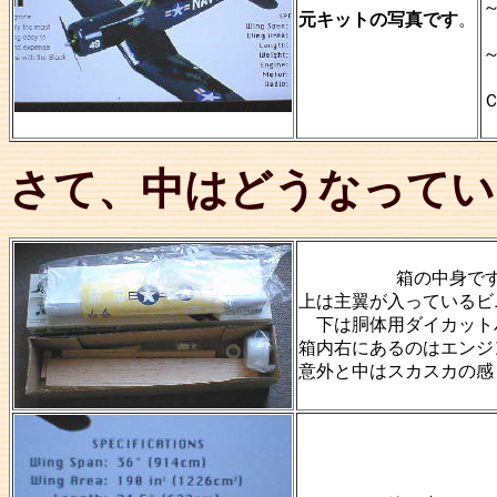
元キットの写真です
。
さて、中はどうなってい
箱の中身で
上は主翼が入っているビ
下は胴体用ダイカット
箱内右にあるのはエンジ
意外と中はスカスカの感