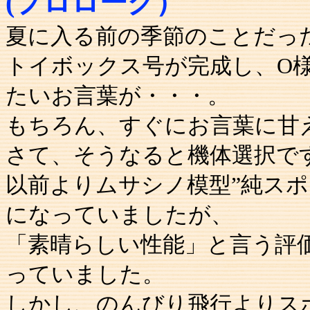
(プロローグ）
夏に入る前の季節のことだっ
トイボックス号が完成し、O
たいお言葉が・・・。
もちろん、すぐにお言葉に甘
さて、そうなると機体選択で
以前よりムサシノ模型”純スポ
になっていましたが、
「素晴らしい性能」と言う評
っていました。
しかし、のんびり飛行よりス