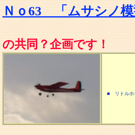
Ｎｏ63 「ムサシノ
O
の共同？企画です！
■ リトルホ