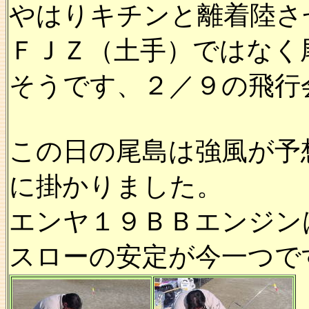
やはりキチンと離着陸さ
ＦＪＺ（土手）ではなく
そうです、２／９の飛行
この日の尾島は強風が予
に掛かりました。
エンヤ１９ＢＢエンジン
スローの安定が今一つで