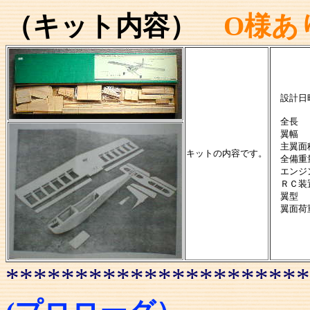
（キット内容）
O様あ
設計日
全長
翼幅
主翼面
キットの内容です。
全備重
エンジ
ＲＣ装
翼
翼面荷重
**********************