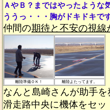
ＡやＢ？まではやったような
ううっ・・・胸がドキドキで
仲間の
期待と不安の視線
離陸準備ＯＫ！
離陸よたってます。
なんと島崎さんが助手を
滑走路中央に機体をセッ