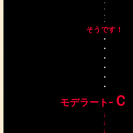
・
・
・
・
そうです！
・
・
・
・
・
・
-
モデラート
↓
↓
↓