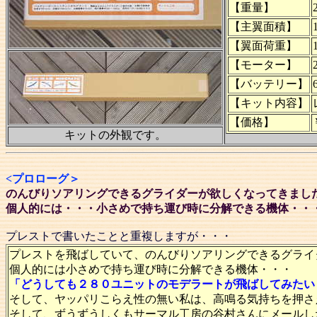
【重量】
【主翼面積】
【翼面荷重】
【モーター】
【バッテリー】
【キット内容】
【価格】
キットの外観です。
<プロローグ＞
のんびりソアリングできるグライダーが欲しくなってきまし
個人的には・・・小さめで持ち運び時に分解できる機体・・
プレストで書いたことと重複しますが・・・
プレストを飛ばしていて、のんびりソアリングできるグライ
個人的には小さめで持ち運び時に分解できる機体・・・
「どうしても２８０ユニットのモデラートが飛ばしてみたい
そして、ヤッパリこらえ性の無い私は、高鳴る気持ちを押さ
そして、ずうずうしくもサーマル工房の谷村さんにメールし