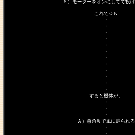
６）モーターをオンにしてて投げ
これでＯＫ
・
・
・
・
・
・
・
・
・
・
・
・
すると機体が、
・
・
・
Ａ）急角度で風に煽られる
・
・