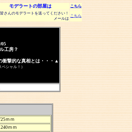
モデラートの部屋は
こちら
皆さんのモデラートを送ってください！
こちら
メールは
/05
ル工房？
の衝撃的な真相とは・・・▲
スペシャル！）
）
725ｍｍ
1240ｍｍ