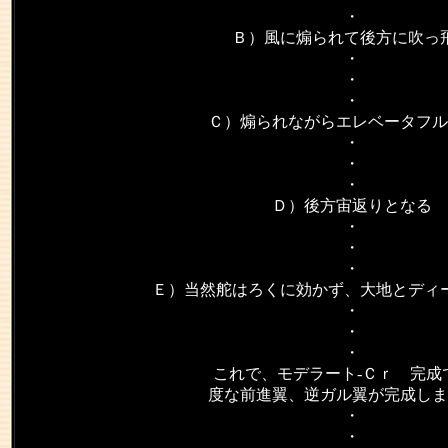
・
Ｂ）風に煽られて後方に吹っ
・
・
・
Ｃ）煽られながらエレベータフル
・
・
・
Ｄ）後方宙返りとなる
・
・
・
Ｅ）当然舵はろくに効かず、大地とディ
・
・
・
これで、モデラート-Ｃｒ 完成
度な前進翼、逆ガル翼が完成しま
・
・