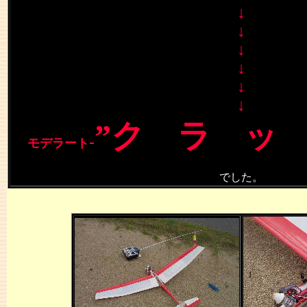
↓
↓
↓
↓
↓
↓
”ク ラ ッ
-
モデラート
でした。