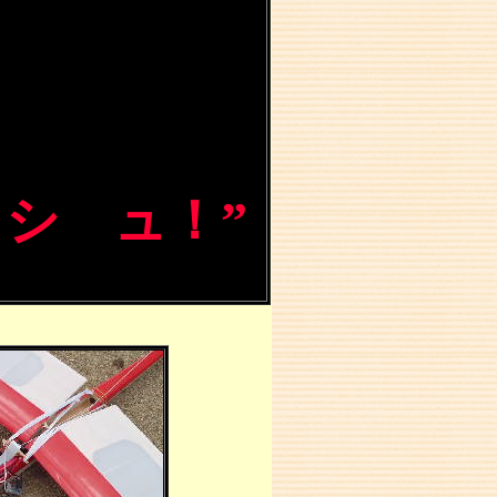
 シ ュ！”