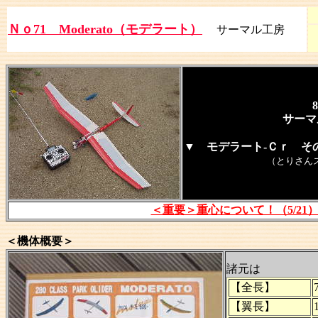
Ｎｏ71 Moderato（モデラート）
サーマル工房
8
サーマ
▼ モデラート-Ｃｒ そ
（とりさん
＜重要＞重心について！（5/21
＜機体概要＞
諸元は
【全長】
【翼長】