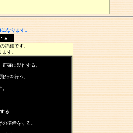
新になります。
・▲
の詳細です。
ります。
、正確に製作する。
飛行を行う。
す。
する
げの準備をする。