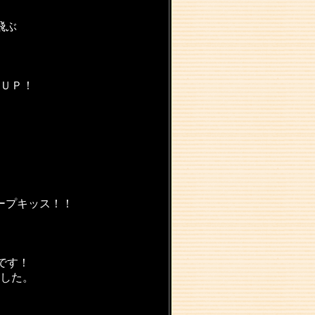
飛ぶ
ＵＰ！
ープキッス！！
です！
した。