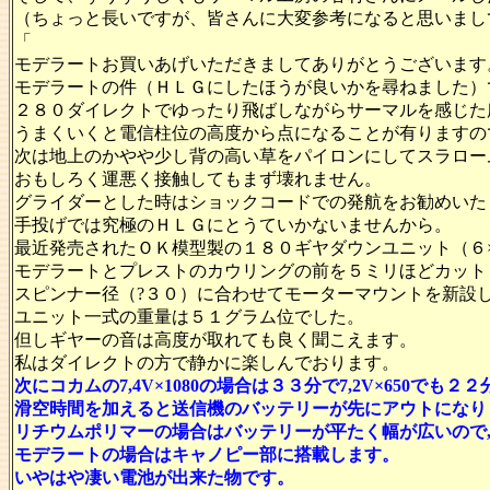
（ちょっと長いですが、皆さんに大変参考になると思いまし
「
モデラートお買いあげいただきましてありがとうございます
モデラートの件（ＨＬＧにしたほうが良いかを尋ねました）
２８０ダイレクトでゆったり飛ばしながらサーマルを感じた
うまくいくと電信柱位の高度から点になることが有りますの
次は地上のかやや少し背の高い草をパイロンにしてスラロー
おもしろく運悪く接触してもまず壊れません。
グライダーとした時はショックコードでの発航をお勧めいた
手投げでは究極のＨＬＧにとうていかないませんから。
最近発売されたＯＫ模型製の１８０ギヤダウンユニット（６
モデラートとプレストのカウリングの前を５ミリほどカット
スピンナー径（?３０）に合わせてモーターマウントを新設
ユニット一式の重量は５１グラム位でした。
但しギヤーの音は高度が取れても良く聞こえます。
私はダイレクトの方で静かに楽しんでおります。
次にコカムの7,4V×1080の場合は３３分で7,2V×650で
滑空時間を加えると送信機のバッテリーが先にアウトになり
リチウムポリマーの場合はバッテリーが平たく幅が広いので
モデラートの場合はキャノピー部に搭載します。
いやはや凄い電池が出来た物です。