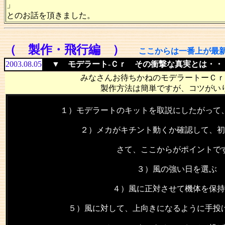
」
とのお話を頂きました。
（ 製作・飛行編 ）
ここからは一番上が最
2003.08.05
▼ モデラート-Ｃｒ その衝撃な真実とは・・
みなさんお待ちかねのモデラートーＣｒ
製作方法は簡単ですが、コツがい
１）モデラートのキットを取説にしたがって
２）メカがキチント動くか確認して、初
さて、ここからがポイントで
３）風の強い日を選ぶ
４）風に正対させて機体を保持
５）風に対して、上向きになるように手投