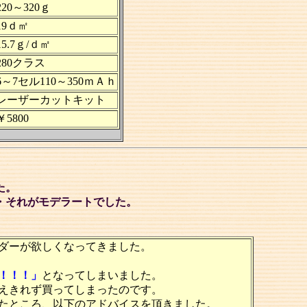
220～320ｇ
19ｄ㎡
15.7ｇ/ｄ㎡
280クラス
6～7セル110～350ｍＡｈ
レーザーカットキット
￥5800
た。
・それがモデラートでした。
ダーが欲しくなってきました。
！！！」
となってしまいました。
えきれず買ってしまったのです。
たところ、以下のアドバイスを頂きました。