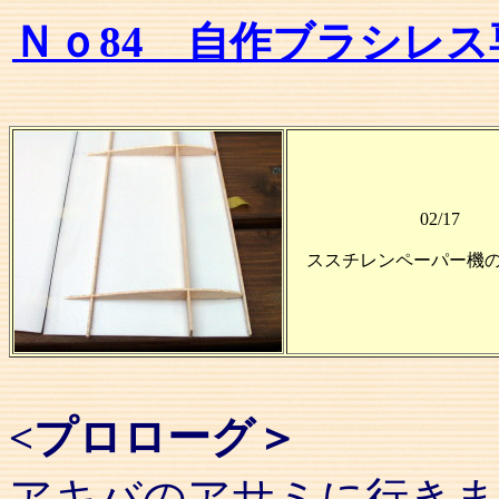
Ｎｏ84
自作ブラシレス
02/17
ス
スチレンペーパー機
<プロローグ＞
アキバのアサミに行きま