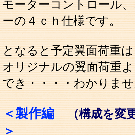
モーターコントロール、
ーの４ｃｈ仕様です。
となると予定翼面荷重は
オリジナルの翼面荷重よ
でき・・・・わかりませ
＜製作編
（構成を変
＞