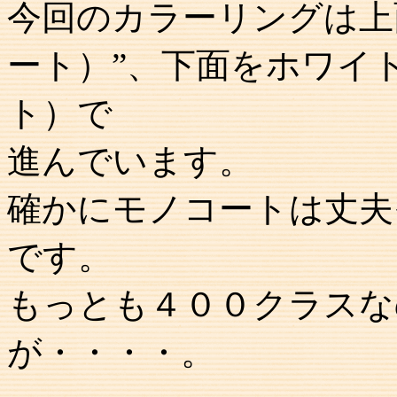
今回のカラーリングは上
ート）”、下面をホワイ
ト）で
進んでいます。
確かにモノコートは丈夫
です。
もっとも４００クラスな
が・・・・。