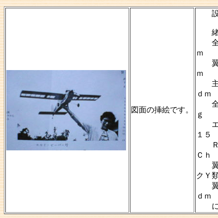
設計日
緒
全
ｍ
翼幅
ｍ
主翼
ｄｍ
全備
図面の挿絵です。
ｇ
エン
１５
ＲＣ
Ｃｈ
翼
クＹ
翼面
ｄｍ
にな