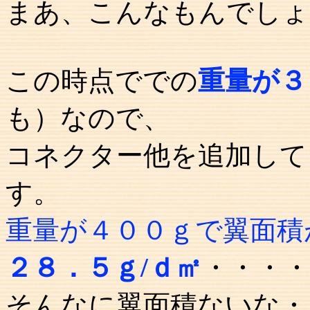
まあ、こんなもんでしょ
この時点ででの
重量が３
も）なので、
コネクター他を追加して
す。
重量が４００ｇで翼面積
２８．５ｇ/ｄ㎡
・・・
そんなに翼面積ないな・