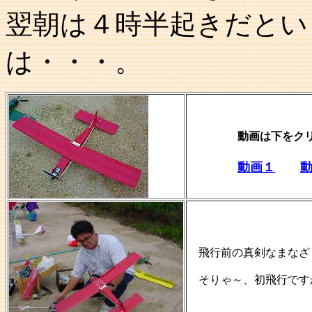
翌朝は４時半起きだとい
は・・・。
動画は下をク
動画１
飛行前の真剣なまな
そりゃ～、初飛行です