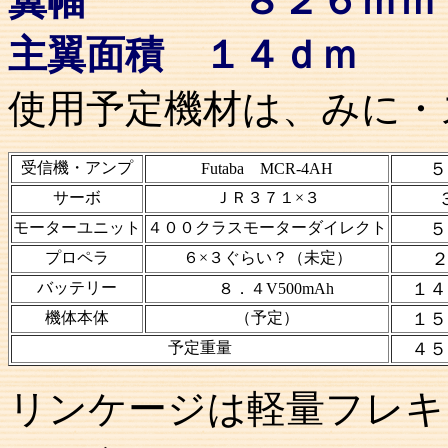
翼幅 ８２６ｍｍ
主翼面積 １４ｄｍ
使用予定機材は、みに・
受信機・アンプ
５
Futaba MCR-4AH
サーボ
ＪＲ３７１×３
モーターユニット
４００クラスモーターダイレクト
５
プロペラ
６×３ぐらい？（未定）
バッテリー
１４
８．４V500mAh
機体本体
（予定）
１５
予定重量
４５
リンケージは軽量フレキ