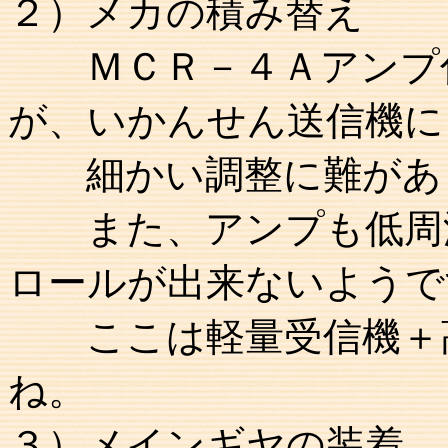
２）メカの積み替え
ＭＣＲ－４Ａアンプ付
が、いかんせん送信機に
細かい調整に難があ
また、アンプも低周波
ロールが出来ないようで
ここは軽量受信機＋高
ね。
３）メインギヤの装着