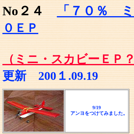
No２４
「７０％ 
０ＥＰ
（ミニ・スカビー
ＥＰ
更新 200１.09.19
9/19
アンヨをつけてみました。