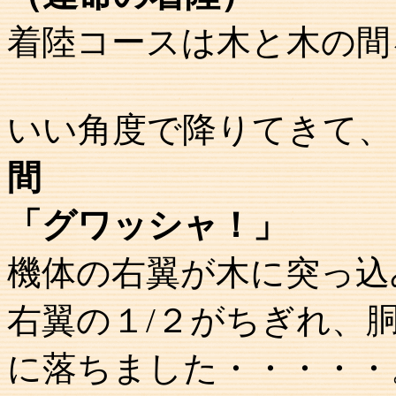
着陸コースは木と木の間
いい角度で降りてきて、
間
「グワッシャ！」
機体の右翼が木に突っ込
右翼の１/２がちぎれ、
に落ちました・・・・・