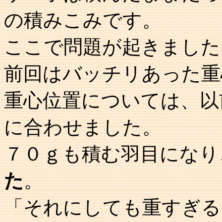
の積みこみです。
ここで問題が起きました
前回はバッチリあった重
重心位置については、以
に合わせました。
７０ｇも積む羽目になり
た
。
「それにしても重すぎる