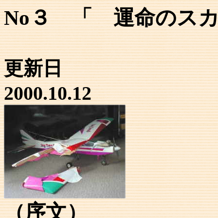
No３ 「 運命のス
更新日
2000.10.12
（序文）