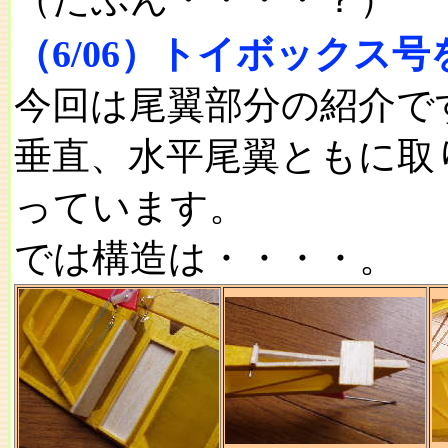
（6/06）トイボックス
今回は尾翼部分の紹介で
垂直、水平尾翼ともに取
っています。
では構造は・・・・。