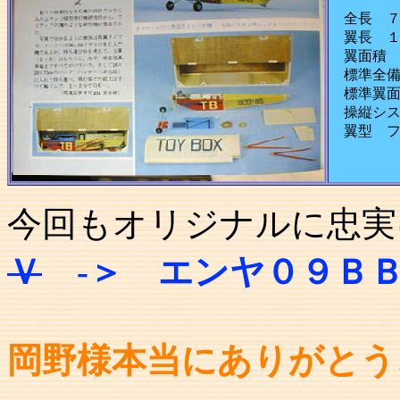
全長 ７
翼長 １
翼面積 
標準全備
標準翼面
操縦シス
翼型 フ
今回もオリジナルに忠実
Ｖ
-＞ エンヤ０９Ｂ
岡野様本当にありがとう