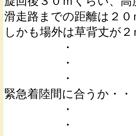
旋回後３０ｍくらい、高
滑走路までの距離は２０
しかも場外は草背丈が２
・
・
・
緊急着陸間に合うか・・
・
・