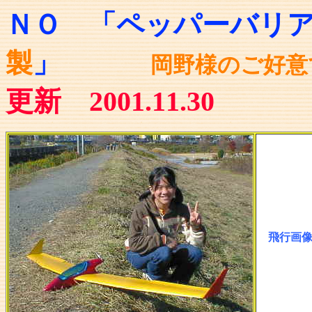
ＮＯ
「ペッパーバリ
」
製
岡野様のご好意
更新 2001.11.30
飛行画像