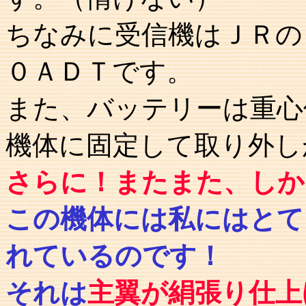
ちなみに受信機はＪＲの
０ＡＤＴです。
また、バッテリーは重心
機体に固定して取り外し
さらに！またまた、しか
この機体には私にはとて
れているのです！
それは
主翼が絹張り仕上