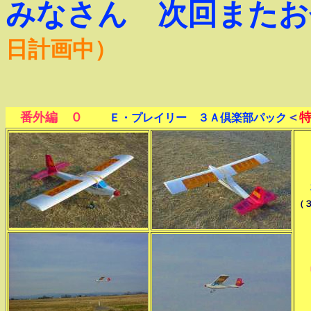
みなさん 次回
またお
日計画中）
番外編 ０
＜
Ｅ・プレイリー ３Ａ倶楽部パック
（