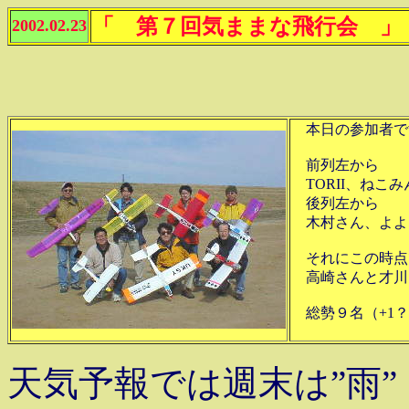
「 第７回気ままな飛行会 」
2002.02.23
本日の参加者で
前列左から
TORII、ねこみん
後列左から
木村さん、よよよ
それにこの時点
高崎さんと才川
総勢９名（+1？
天気予報では週末は”雨”