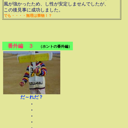
風が強かったため、し性が安定しませんでしたが、
この後見事に成功しました。
でも・・・・無理は禁物！？
番外編 ３
（ホントの番外編）
だ～れだ？
・
・
・
・