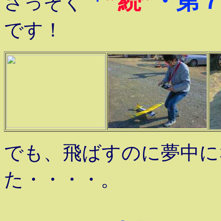
「
”続”
・第
さっそく
です！
でも、飛ばすのに夢中に
た・・・・。