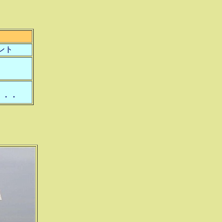
ント
！
・・・