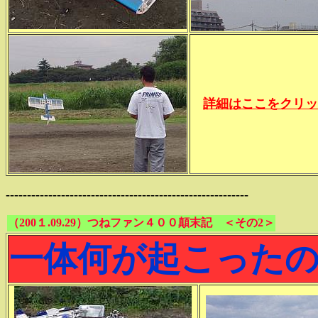
詳細はここをクリッ
---------------------------------------------------------
（200１.09.29）つねファン４００顛末記 ＜その2＞
一体何が起こった