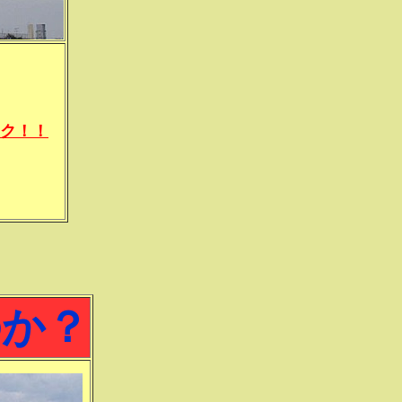
ク！！
のか？