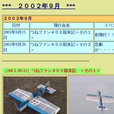
*** ２００２年９月 ***
２００２年９月
日付
飛行会名
イベ
2001年9月15
つねファン４００顛末記＜その１
初飛行！
日
＞
2001年9月29
つねファン４００顛末記＜その２
悲劇
日
＞
が・・・
---------------------------------------------------------
（200１.09.15）つねファン４００顛末記 ＜その１＞