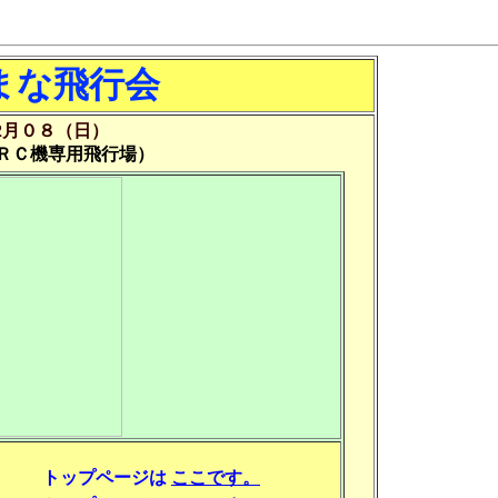
まな飛行会
2月０８（日）
ＲＣ機専用飛行場）
トップページは
ここです。