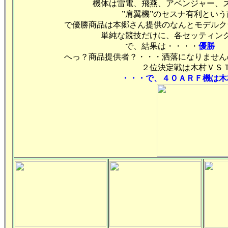
機体は雷電、飛燕、アベンジャー、
”肩翼機”のセスナ有利とい
で優勝商品は本郷さん提供のなんとモデルク
単純な競技だけに、各セッティン
で、結果は・・・・
優勝 
へっ？商品提供者？・・・洒落になりません
２位決定戦は木村ＶＳ
・・・で、４０ＡＲＦ機は木