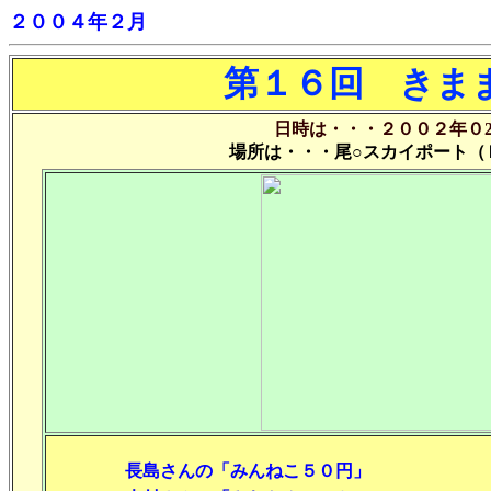
２００４年２月
第１６回 きま
日時は・・・２００２年０
場所は・・・尾○スカイポート（
長島さんの「みんねこ５０円」