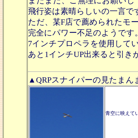
またまた、ご無理にお願いし
飛行姿は素晴らしいの一言で
ただ、某F店で薦められたモ
完全にパワー不足のようです
7インチプロペラを使用して
あと1インチUP出来ると引き
▲QRPスナイパーの見たまん
青空に映えて