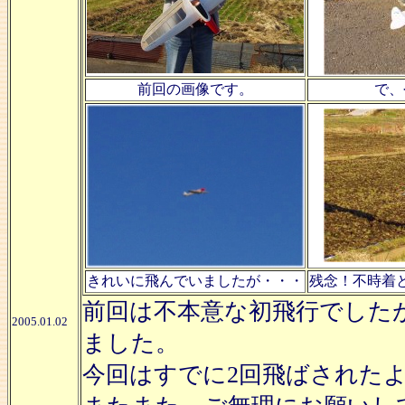
前回の画像です。
で、
きれいに飛んでいましたが・・・
残念！不時着
前回は不本意な初飛行でした
2005.01.02
ました。
今回はすでに2回飛ばされた