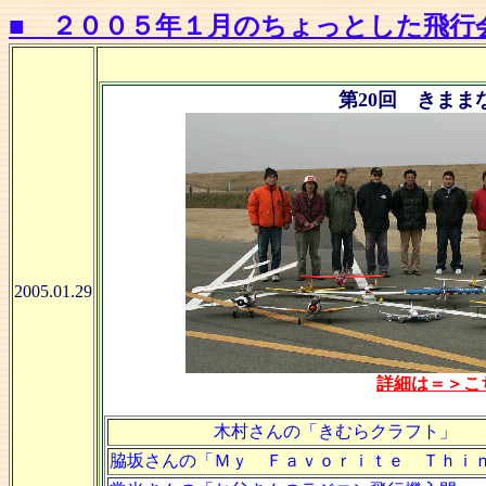
■ ２００５年１月のちょっとした飛行
第20回 きまま
2005.01.29
詳細は＝＞こ
木村さんの「きむらクラフト」
脇坂さんの「Ｍｙ Ｆａｖｏｒｉｔｅ Ｔｈ