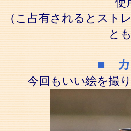
使
（こ占有されるとスト
と
■ 
今回もいい絵を撮