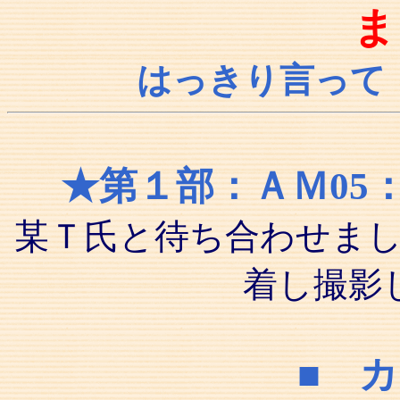
ま
はっきり言って
★第１部：ＡＭ05
某Ｔ氏と待ち合わせま
着し撮影
■ 