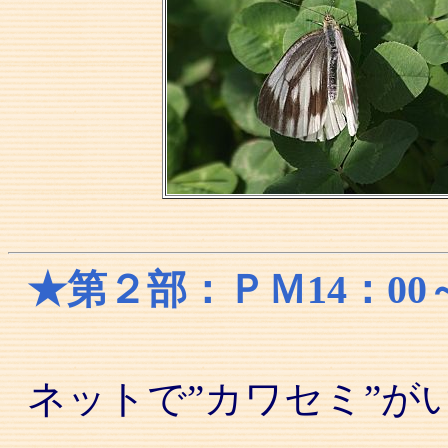
★第２部：ＰＭ14：0
ネットで”カワセミ”が