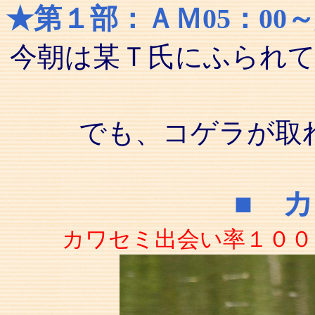
★第１部：ＡＭ05：0
今朝は某Ｔ氏にふられ
でも、コゲラが取
■ 
カワセミ出会い率１００