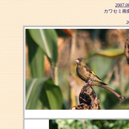
2007.
カワセミ画
2