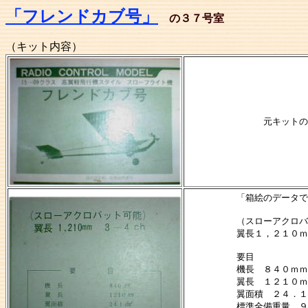
「フレンドカブ号」
の３７号室
（キット内容）
元キットの
「箱絵のデータで
（スローアクロバ
翼長１，２１０ｍ
要目
機長 ８４０ｍｍ
翼長 １２１０ｍ
翼面積 ２４．１
標準全備重量 ９