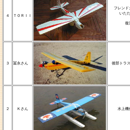
フレンド
いた
４
ＴＯＲＩＩ
復
３
冨永さん
後部トラス
２
Ｋさん
水上機