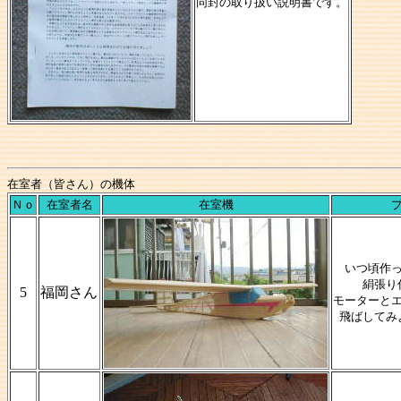
同封の取り扱い説明書です。
在室者（皆さん）の機体
Ｎｏ
在室者名
在室機
いつ頃作
絹張り
5
福岡さん
モーターと
飛ばしてみ