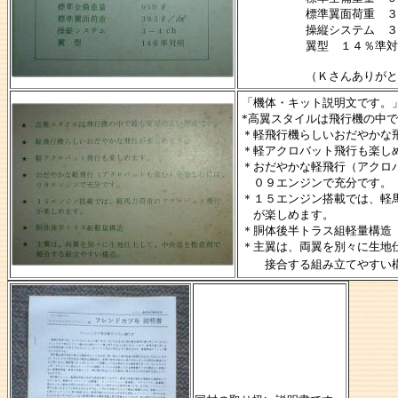
標準翼面荷重 ３
操縦システム ３
翼型 １４％準対
（Ｋさんありがと
「機体・キット説明文です。
*高翼スタイルは飛行機の中
＊軽飛行機らしいおだやかな
＊軽アクロバット飛行も楽し
＊おだやかな軽飛行（アクロ
０９エンジンで充分です。
＊１５エンジン搭載では、軽
が楽しめます。
＊胴体後半トラス組軽量構造
＊主翼は、両翼を別々に生地
接合する組み立てやすい