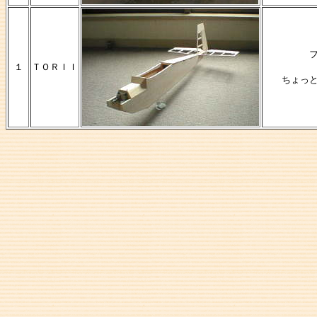
１
ＴＯＲＩＩ
ちょっ