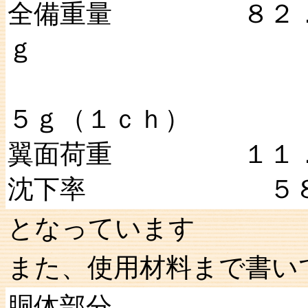
全備重量 ８２．６
ｇ
メカニズ
５ｇ（１ｃｈ）
翼面荷重 １１．５
沈下率 ５８．
となっています
また、使用材料まで書い
胴体部分