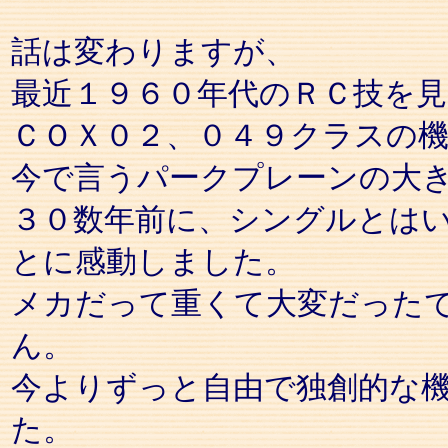
話は変わりますが、
最近１９６０年代のＲＣ技を
ＣＯＸ０２、０４９クラスの
今で言うパークプレーンの大
３０数年前に、シングルとは
とに感動しました。
メカだって重くて大変だった
ん。
今よりずっと自由で独創的な
た。