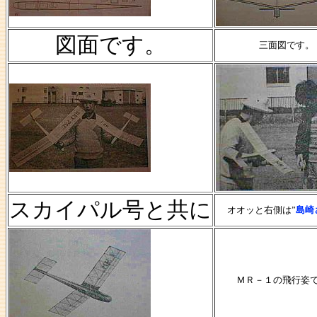
図面です。
三面図です。
スカイパル号と共に
オオッと右側は”
島崎
ＭＲ－１の飛行姿