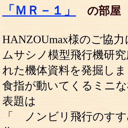
「ＭＲ－１
」
の部屋
HANZOUmax様のご協
ムサシノ模型飛行機研究
れた機体資料を発掘しま
食指が動いてくるミニな
表題は
「 ノンビリ飛行のすす