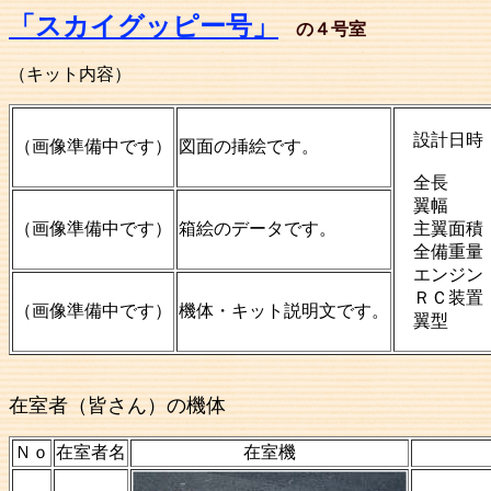
「スカイグッピー号
」
の４号室
（キット内容）
設計日時 
（画像準備中です）
図面の挿絵です。
全長 
翼幅 
（画像準備中です）
箱絵のデータです。
主翼面積
全備重量 
エンジン
ＲＣ装置
（画像準備中です）
機体・キット説明文です。
翼
在室者（皆さん）の機体
Ｎｏ
在室者名
在室機