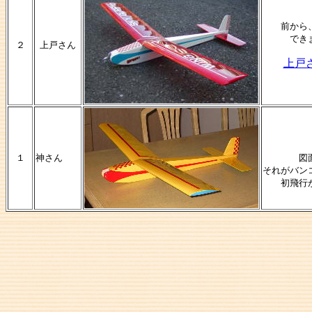
前から
でき
２
上戸さん
上戸
１
神さん
図
それがバン
初飛行