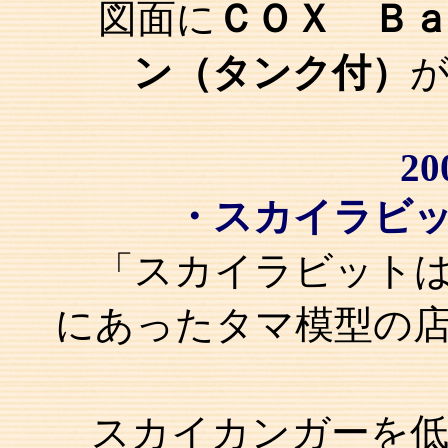
図面に
ＣＯＸ Ｂ
ン（タンク付）
20
・スカイラビ
「スカイラビット
にあったタマ模型の
スカイカンガーを低