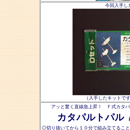
今回入手し
（入手したキットで
アッと驚く直線急上昇！ Ｆ式カタパ
カタパルトパル
組
◎切り抜いてから１０分で組み立てること