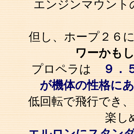
エンジンマウント
但し、ホープ２６
ワーかも
プロペラは
９．
が機体の性格に
低回転で飛行でき、
楽し
エルロンにスタンダ