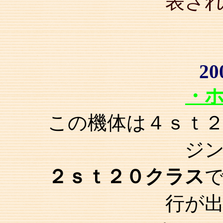
表さ
20
・
この機体は４ｓｔ
ジ
２ｓｔ２０クラス
行が