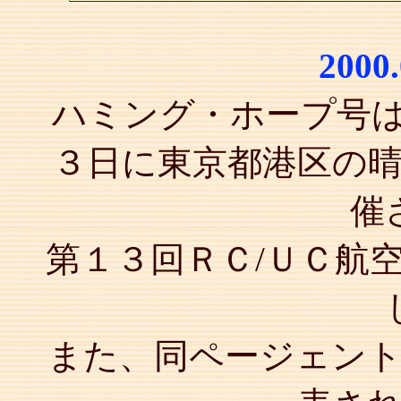
2000
ハミング・ホープ号
３日に東京都港区の
催
第１３回ＲＣ/ＵＣ航
また、同ページェン