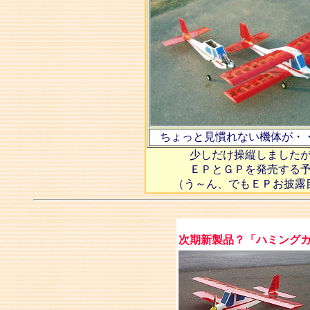
ちょっと見慣れない機体が・
少しだけ操縦しました
ＥＰとＧＰを発売する
（う～ん、でもＥＰお披露
次期新製品？「ハミング