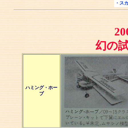
・ス
20
幻の
ハミング・ホー
プ