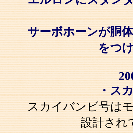
サーボホーンが胴体
をつ
20
・ス
スカイバンビ号は
設計され