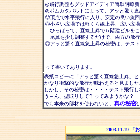
◎飛行調整もグッドアイディア簡単明瞭新
◎ボムカタパルトによって、アッと驚く直
◎頂点で水平飛行に入り、安定の良い旋回
◎小さい広場では軽くら線上昇、広い広場
ひっぱって、直線上昇で５階建ビルをこ
尾翼を少し調整するだけで、両方の飛行
◎アッと驚く直線急上昇の秘密は、テスト
って書いてあります。
表紙コピーに「アッと驚く直線急上昇」と
かなり衝撃的な飛行が味わえると見ました
しかし、その秘密は・・・・テスト飛行し
う～ん、型取りして作ってみようかな？
真の秘密
でも本来の部材を使わないと、
2003.11.1