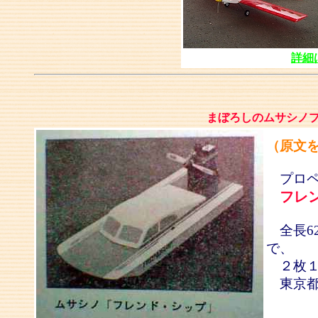
詳細
まぼろしのムサシノ
（原文
プロペ
フレ
全長62
で、
２枚１
東京都
ム