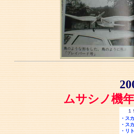
20
ムサシノ機
１
・ス
・ス
・リ