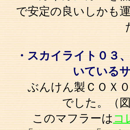
で安定の良いしかも
・スカイライト０３
いている
ぶんけん製ＣＯＸ
でした。（
このマフラーは
コ